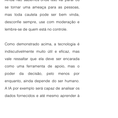
se tornar uma ameaça para as pessoas, 
mas toda cautela pode ser bem vinda, 
desconfie sempre, use com moderação e 
lembre-se de quem está no controle. 
Como demonstrado acima, a tecnologia é 
indiscutivelmente muito útil e eficaz, mas 
vale ressaltar que ela deve ser encarada 
como uma ferramenta de apoio, mas o 
poder da decisão, pelo menos por 
enquanto, ainda depende do ser humano. 
A IA por exemplo será capaz de analisar os 
dados fornecidos e até mesmo aprender à 
medida que analisa, mas no final sempre 
precisará de um ser humano para decidir o 
que fará com o que lhe foi ofertado. Por 