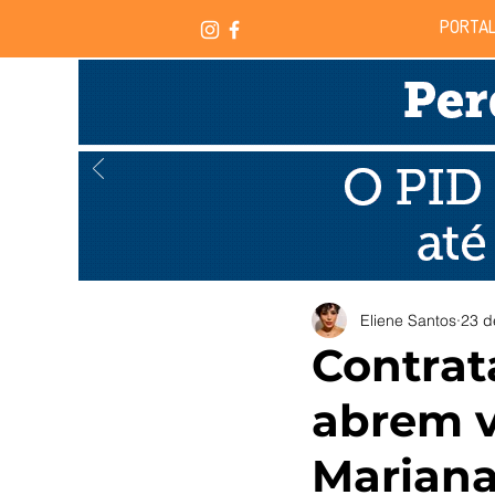
PORTAL
Eliene Santos
23 d
Contrat
abrem 
Marian