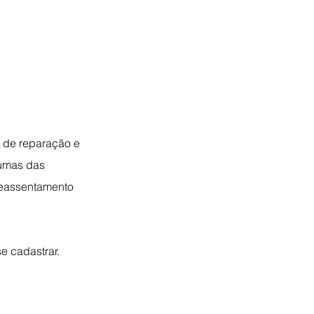
de reparação e 
umas das 
reassentamento 
se cadastrar. 