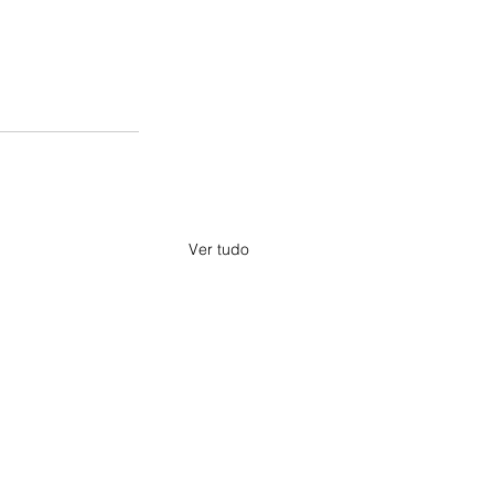
Ver tudo
a, Minas Gerais. Criado a partir