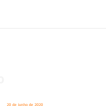
 dia
20 de junho de 2020
, tendo como sede a cidade de Marian