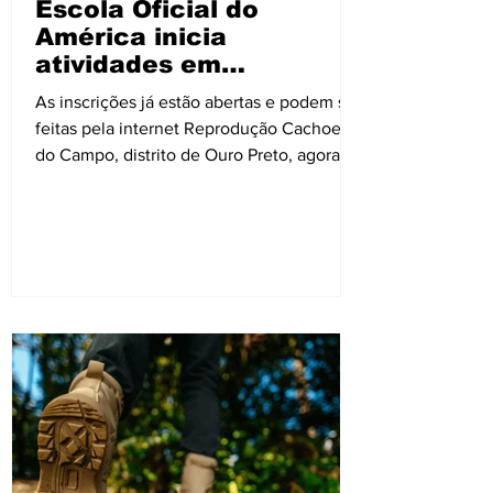
Escola Oficial do
América inicia
atividades em
Cachoeira do Campo,
As inscrições já estão abertas e podem ser
distrito de Ouro Preto
feitas pela internet Reprodução Cachoeira
do Campo, distrito de Ouro Preto, agora
conta com...