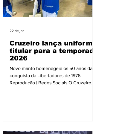
22 de jan.
Cruzeiro lança uniforme
titular para a temporada
2026
Novo manto homenageia os 50 anos da
conquista da Libertadores de 1976
Reprodução | Redes Sociais O Cruzeiro
apresentou oficialmente, nesta quinta-
feira, 22, o uniforme titular que será
utilizado na temporada de 2026. O
lançamento foi feito em conjunto com a
Adidas, por meio das redes sociais do
clube. O novo kit já está disponível para
compra nas lojas físicas e virtuais do