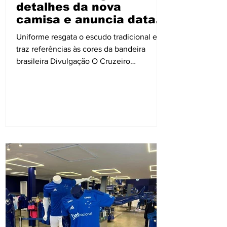
detalhes da nova
camisa e anuncia data
de lançamento
Uniforme resgata o escudo tradicional e
traz referências às cores da bandeira
brasileira Divulgação O Cruzeiro
apresentou, nesta quarta-feira, 29, os
primeiros detalhes do terceiro uniforme
para a temporada 2026. O lançamento
oficial da nova camisa está marcado para o
dia 07 de agosto. Predominantemente
branca, a peça marca o retorno do escudo
completo do clube no peito, substituindo
o modelo com as cinco estrelas soltas
utilizado nos últimos anos. O uniforme
também conta com