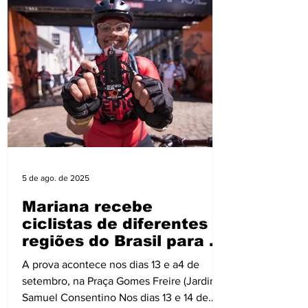
clube, sendo R$449,99 os modelos
masculino e femininos e R$399,99 a
versão infantil. Inspirado na histó
5 de ago. de 2025
Mariana recebe
ciclistas de diferentes
regiões do Brasil para a
32ª edição do Iron Biker
A prova acontece nos dias 13 e a4 de
Brasil
setembro, na Praça Gomes Freire (Jardim)
Samuel Consentino Nos dias 13 e 14 de