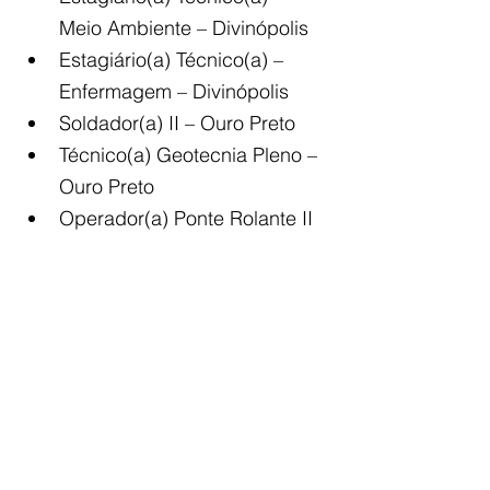
Meio Ambiente – Divinópolis
Estagiário(a) Técnico(a) – 
Enfermagem – Divinópolis
Soldador(a) II – Ouro Preto
Técnico(a) Geotecnia Pleno – 
Ouro Preto
Operador(a) Ponte Rolante II 
– Ouro Branco
Segundo a empresa, as 
inscrições devem ser feitas 
exclusivamente pelo 
portal oficial 
de carreiras da Gerdau
, onde 
também estão disponíveis 
informações sobre requisitos, 