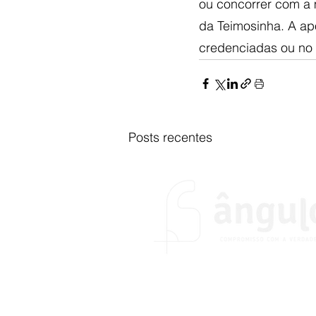
ou concorrer com a 
da Teimosinha. A apo
credenciadas ou no 
Posts recentes
O portal Ângulo foi fundado no
do desejo de colocar em prátic