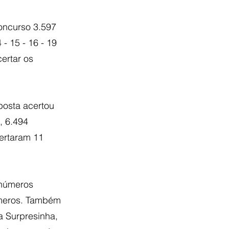
oncurso 3.597 
 - 15 - 16 - 19 
ertar os 
posta acertou 
, 6.494 
ertaram 11 
 números 
úmeros. Também 
a Surpresinha, 