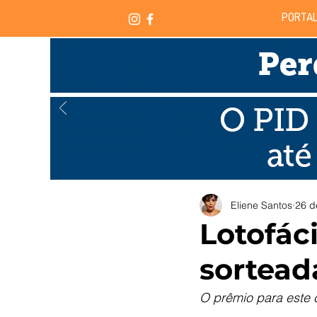
PORTAL
Eliene Santos
26 d
Lotofáci
sortead
O prêmio para este 