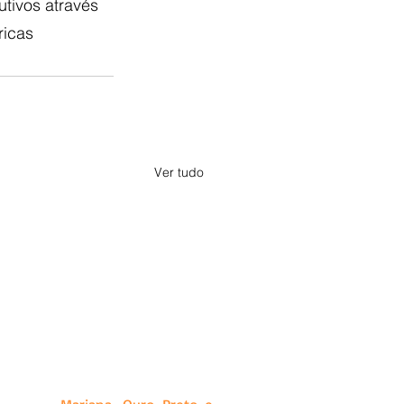
tivos através 
ricas 
Ver tudo
a, Minas Gerais. Criado a partir
ias que produz, além de releases