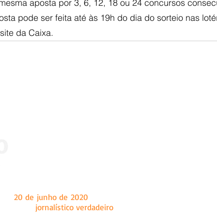
mesma aposta por 3, 6, 12, 18 ou 24 concursos consecu
sta pode ser feita até às 19h do dia do sorteio nas loté
site da Caixa.
 dia
20 de junho de 2020
, tendo como sede a cidade de Marian
a um fazer
jornalístico verdadeiro
, o Ângulo é um site de notíc