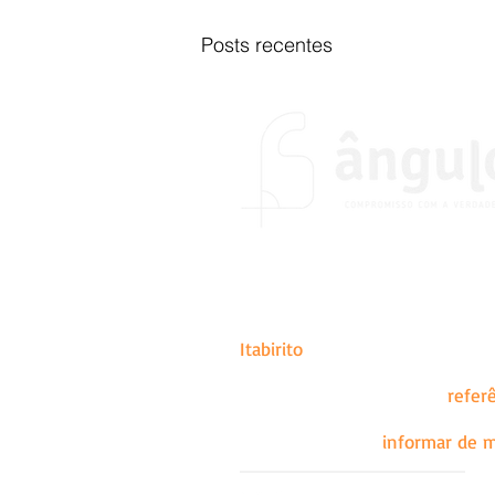
Posts recentes
O portal Ângulo foi fundado no
do desejo de colocar em prátic
de abrangência estadual, naci
Itabirito
.
A missão do portal é ser
refer
lados das histórias e sujeitos.
todos possam se
informar de m