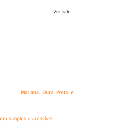
Ver tudo
a, Minas Gerais. Criado a partir
ias que produz, além de releases
idades de
Mariana, Ouro Preto e
visões amplas dos mais diversos
em simples e acessível
para que