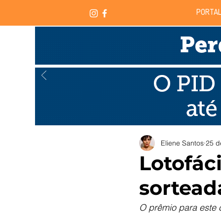
PORTAL
Eliene Santos
25 d
Lotofáci
sortead
O prêmio para este 