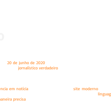
 dia
20 de junho de 2020
, tendo como sede a cidade de Marian
a um fazer
jornalístico verdadeiro
, o Ângulo é um site de notíc
onal e internacional, principalmente conteúdo sobre as c
ência em notícia
e se mostrar como um
site
moderno
, com 
 É por esse motivo, que a equipe da redação utiliza uma
linguag
aneira precisa
.