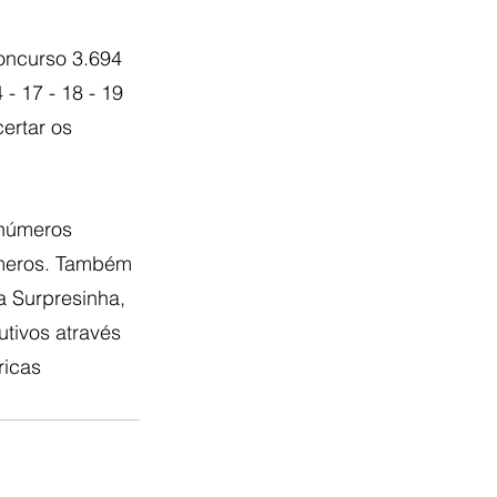
oncurso 3.694 
 - 17 - 18 - 19 
ertar os 
 números 
úmeros. Também 
a Surpresinha, 
tivos através 
ricas 