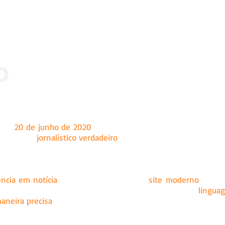
 dia
20 de junho de 2020
, tendo como sede a cidade de Marian
a um fazer
jornalístico verdadeiro
, o Ângulo é um site de notíc
onal e internacional, principalmente conteúdo sobre as c
ência em notícia
e se mostrar como um
site
moderno
, com 
 É por esse motivo, que a equipe da redação utiliza uma
linguag
aneira precisa
.