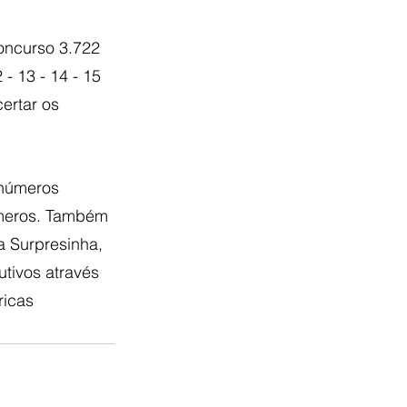
oncurso 3.722 
 - 13 - 14 - 15 
ertar os 
 números 
úmeros. Também 
a Surpresinha, 
tivos através 
ricas 