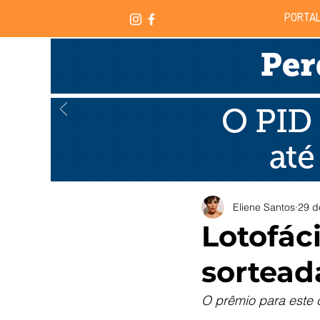
PORTAL
Eliene Santos
29 d
Lotofáci
sortead
O prêmio para este 