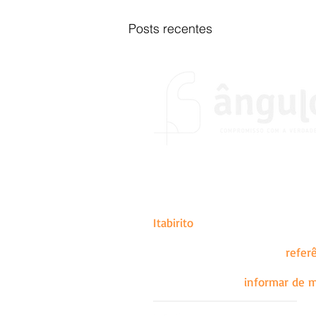
Posts recentes
O portal Ângulo foi fundado no
do desejo de colocar em prátic
de abrangência estadual, naci
Itabirito
.
A missão do portal é ser
refer
lados das histórias e sujeitos.
todos possam se
informar de m