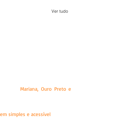
Ver tudo
a, Minas Gerais. Criado a partir
ias que produz, além de releases
idades de
Mariana, Ouro Preto e
visões amplas dos mais diversos
em simples e acessível
para que