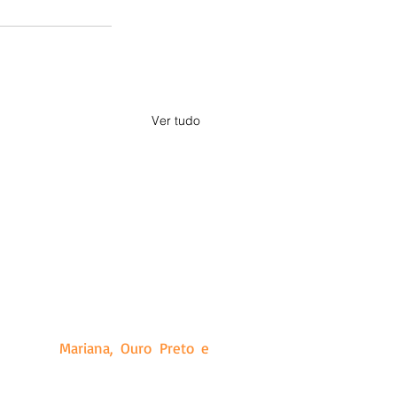
Ver tudo
a, Minas Gerais. Criado a partir
ias que produz, além de releases
idades de
Mariana, Ouro Preto e