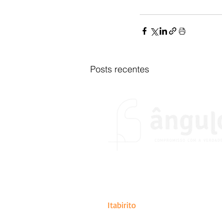
Posts recentes
O portal Ângulo foi fundado no
do desejo de colocar em prátic
de abrangência estadual, naci
Itabirito
.