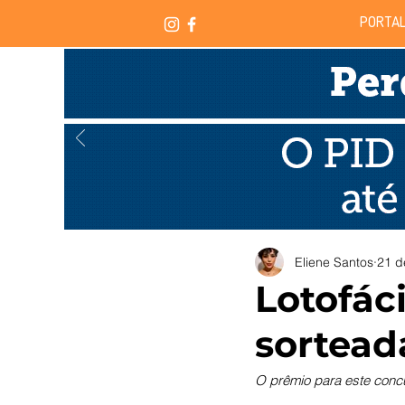
PORTAL
Eliene Santos
21 d
Lotofáci
sortead
O prêmio para este conc