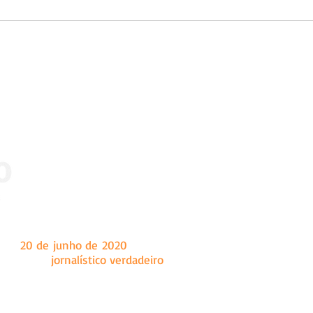
 dia
20 de junho de 2020
, tendo como sede a cidade de Marian
a um fazer
jornalístico verdadeiro
, o Ângulo é um site de notíc
onal e internacional, principalmente conteúdo sobre as c