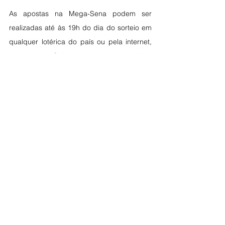
As apostas na Mega-Sena podem ser 
realizadas até às 19h do dia do sorteio em 
qualquer lotérica do país ou pela internet, 
no site da Caixa, acessível por celular, 
computador ou outros dispositivos. 
Ver tudo
Posts recentes