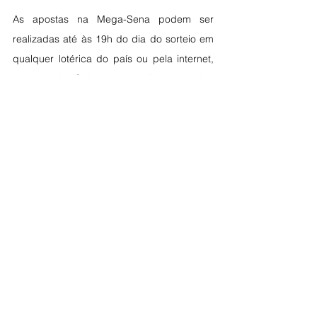
As apostas na Mega-Sena podem ser 
realizadas até às 19h do dia do sorteio em 
qualquer lotérica do país ou pela internet, 
no site da Caixa, acessível por celular, 
computador ou outros dispositivos. 
Ver tudo
Posts recentes