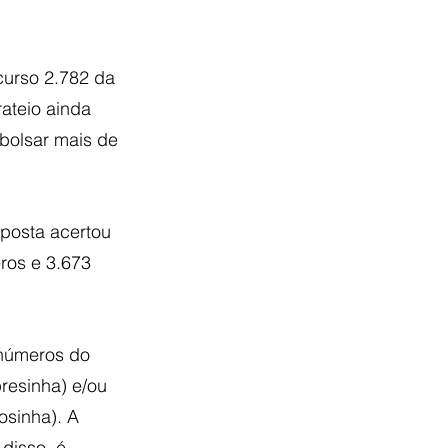
curso 2.782 da 
ateio ainda 
bolsar mais de 
posta acertou 
ros e 3.673 
 números do 
resinha) e/ou 
sinha). A 
disso, é 