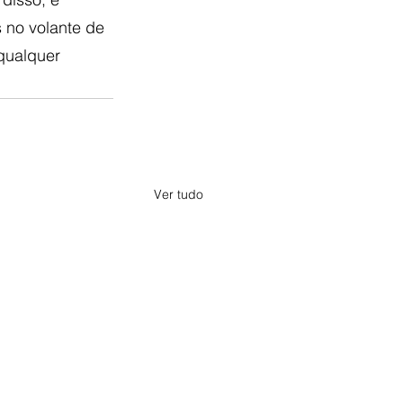
 no volante de 
qualquer 
Ver tudo
a, Minas Gerais. Criado a partir