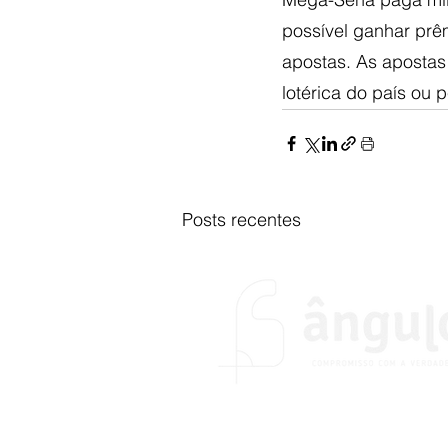
possível ganhar prêm
a​postas. As apostas
lotérica do país ou p
Posts recentes
O portal Ângulo foi fundado no