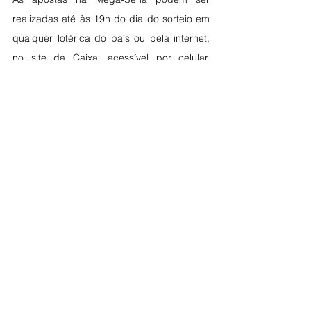
realizadas até às 19h do dia do sorteio em 
qualquer lotérica do país ou pela internet, 
no site da Caixa, acessível por celular, 
computador ou outros dispositivos. 
Ver tudo
Posts recentes