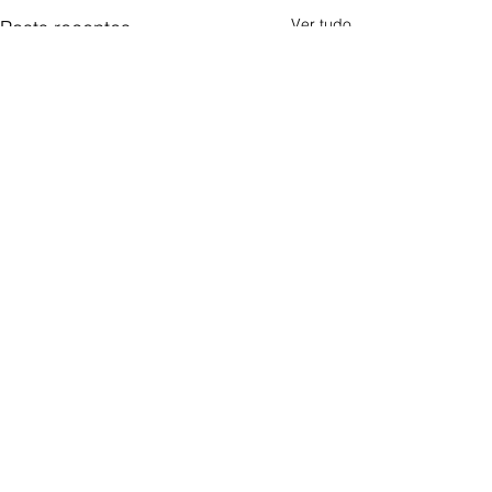
Ver tudo
Posts recentes