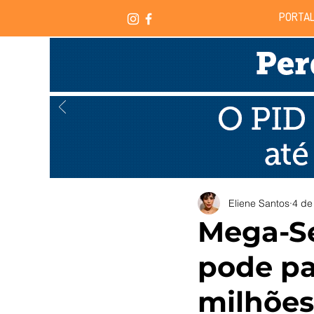
PORTAL
Eliene Santos
4 de
Mega-Se
pode pa
milhões