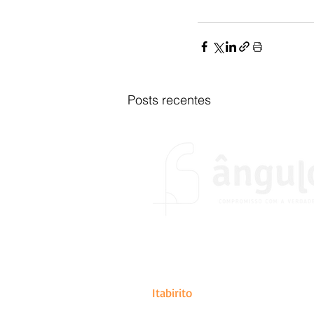
Posts recentes
O portal Ângulo foi fundado no
do desejo de colocar em prátic
de abrangência estadual, naci
Itabirito
.