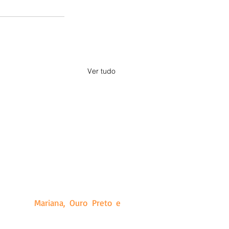
Ver tudo
a, Minas Gerais. Criado a partir
ias que produz, além de releases
idades de
Mariana, Ouro Preto e