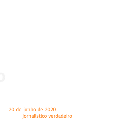
 dia
20 de junho de 2020
, tendo como sede a cidade de Marian
a um fazer
jornalístico verdadeiro
, o Ângulo é um site de notíc
onal e internacional, principalmente conteúdo sobre as c