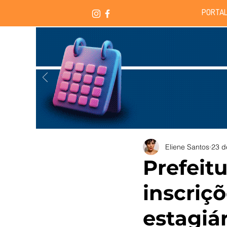
PORTAL
Eliene Santos
23 d
Prefeit
inscriç
estagiá