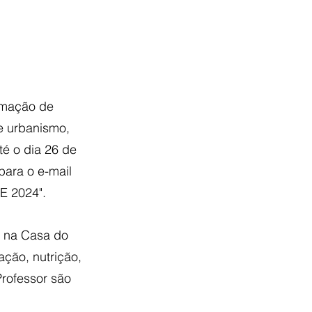
rmação de 
e urbanismo, 
té o dia 26 de 
para o e-mail 
E 2024".
e na Casa do 
ção, nutrição, 
rofessor são 