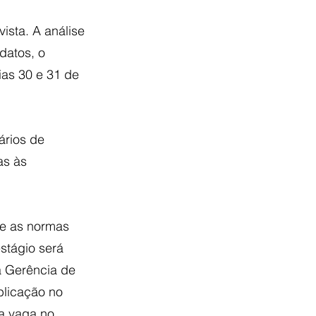
ista. A análise 
datos, o 
ias 30 e 31 de 
ários de 
as às 
e as normas 
stágio será 
 Gerência de 
licação no 
a vaga no 