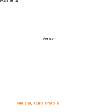
sivamente 
Ver tudo
a, Minas Gerais. Criado a partir
ias que produz, além de releases
idades de
Mariana, Ouro Preto e