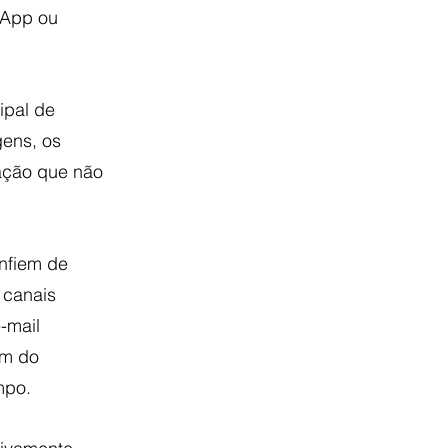
sApp ou 
ipal de 
ens, os 
ação que não 
nfiem de 
 canais 
-mail 
ém do 
mpo.