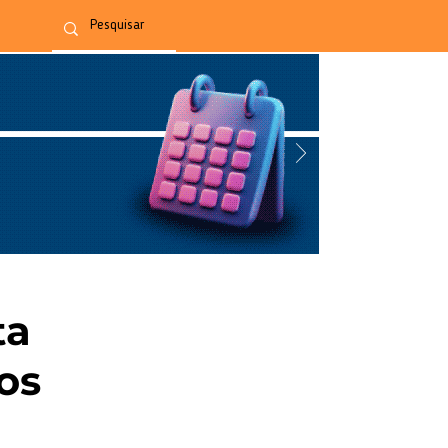
ta
os