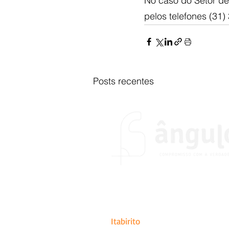
No caso do Setor de 
pelos telefones (31
Posts recentes
O portal Ângulo foi fundado no
do desejo de colocar em prátic
de abrangência estadual, naci
Itabirito
.