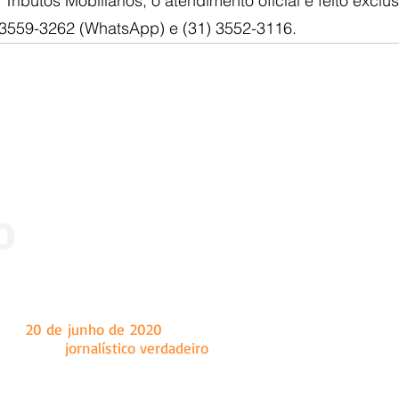
Tributos Mobiliários, o atendimento oficial é feito exclu
) 3559-3262 (WhatsApp) e (31) 3552-3116.
 dia
20 de junho de 2020
, tendo como sede a cidade de Marian
a um fazer
jornalístico verdadeiro
, o Ângulo é um site de notíc
onal e internacional, principalmente conteúdo sobre as c