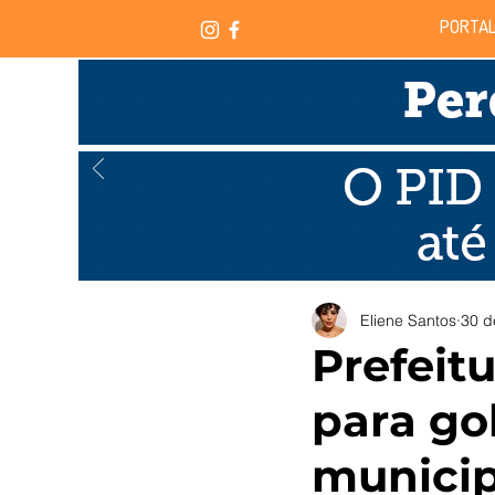
PORTAL
Eliene Santos
30 d
Prefeit
para go
municip