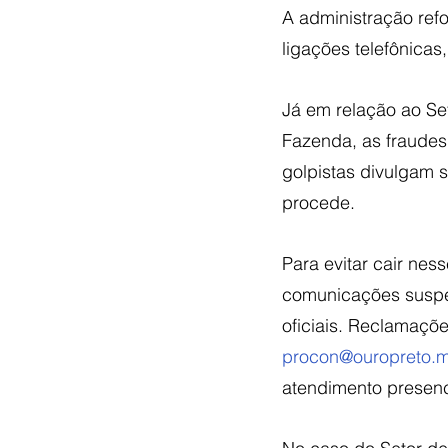
A administração ref
ligações telefônica
Já em relação ao Set
Fazenda, as fraudes
golpistas divulgam 
procede.
Para evitar cair nes
comunicações suspei
oficiais. Reclamaçõ
procon@ouropreto.m
atendimento presenc