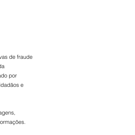
vas de fraude 
da 
ado por 
cidadãos e 
agens, 
formações. 