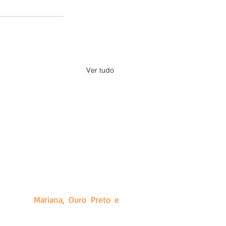
Ver tudo
a, Minas Gerais. Criado a partir
ias que produz, além de releases
idades de
Mariana, Ouro Preto e