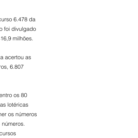
curso 6.478 da 
o foi divulgado 
16,9 milhões.
a acertou as 
os, 6.807 
entro os 80 
as lotéricas 
lher os números 
5 números. 
cursos 