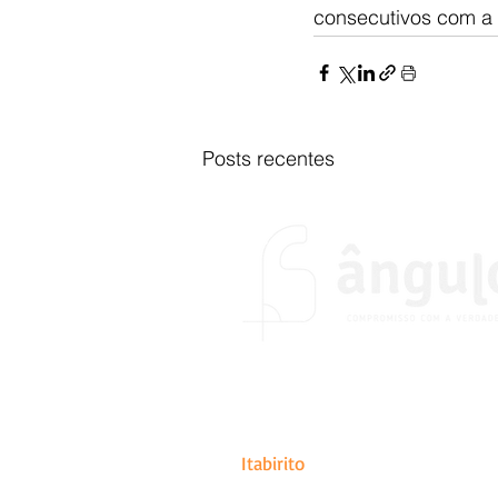
consecutivos com a 
Posts recentes
O portal Ângulo foi fundado no
do desejo de colocar em prátic
de abrangência estadual, naci
Itabirito
.