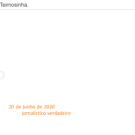
Teimosinha.
 dia
20 de junho de 2020
, tendo como sede a cidade de Marian
a um fazer
jornalístico verdadeiro
, o Ângulo é um site de notíc
onal e internacional, principalmente conteúdo sobre as c