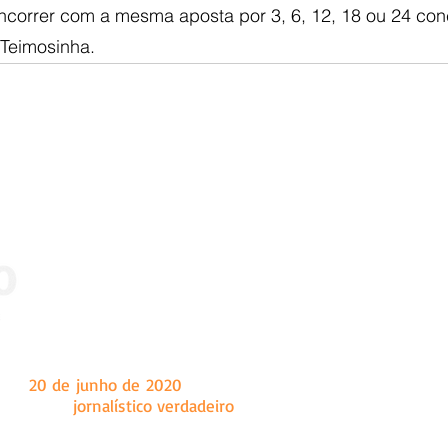
correr com a mesma aposta por 3, 6, 12, 18 ou 24 con
Teimosinha.
 dia
20 de junho de 2020
, tendo como sede a cidade de Marian
a um fazer
jornalístico verdadeiro
, o Ângulo é um site de notíc
onal e internacional, principalmente conteúdo sobre as c