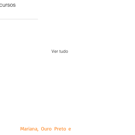
cursos 
Ver tudo
a, Minas Gerais. Criado a partir
ias que produz, além de releases
idades de
Mariana, Ouro Preto e