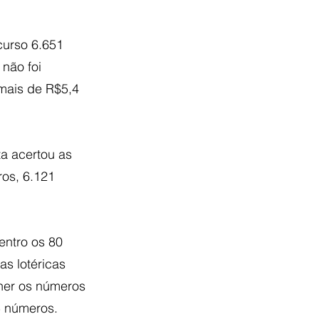
curso 6.651
não foi 
mais de R$5,4 
a acertou as 
os, 6.121 
entro os 80 
as lotéricas 
lher os números 
5 números. 