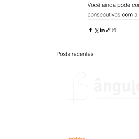
Você ainda pode con
consecutivos com a 
Posts recentes
O portal Ângulo foi fundado no
do desejo de colocar em prátic
de abrangência estadual, naci
Itabirito
.