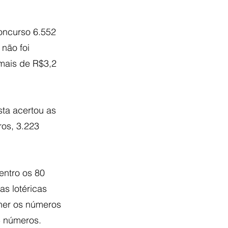
oncurso 6.552 
não foi 
mais de R$3,2 
ta acertou as 
os, 3.223 
entro os 80 
as lotéricas 
lher os números 
5 números. 