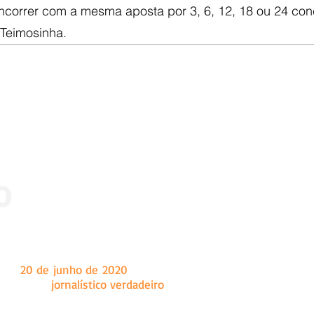
correr com a mesma aposta por 3, 6, 12, 18 ou 24 con
Teimosinha.
 dia
20 de junho de 2020
, tendo como sede a cidade de Marian
a um fazer
jornalístico verdadeiro
, o Ângulo é um site de notíc
onal e internacional, principalmente conteúdo sobre as c