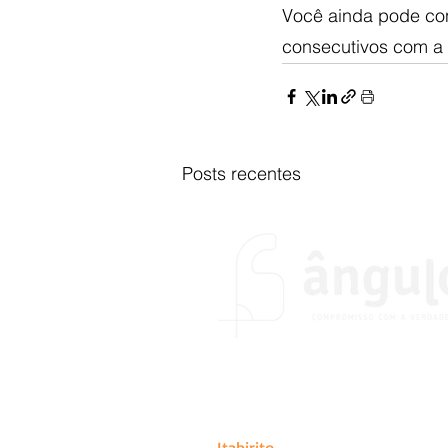
Você ainda pode con
consecutivos com a 
Posts recentes
O portal Ângulo foi fundado no
do desejo de colocar em prátic
de abrangência estadual, naci
Itabirito
.