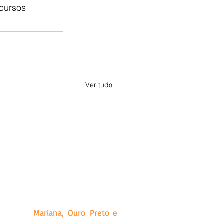
cursos 
Ver tudo
a, Minas Gerais. Criado a partir
ias que produz, além de releases
idades de
Mariana, Ouro Preto e