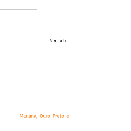
Ver tudo
a, Minas Gerais. Criado a partir
ias que produz, além de releases
idades de
Mariana, Ouro Preto e