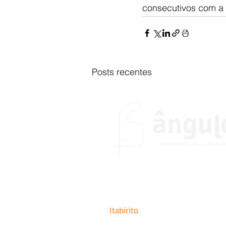
consecutivos com a 
Posts recentes
O portal Ângulo foi fundado no
do desejo de colocar em prátic
de abrangência estadual, naci
Itabirito
.