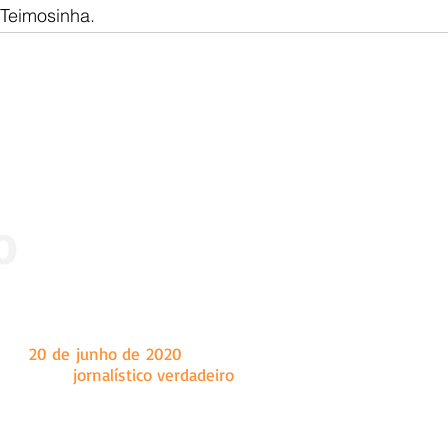
Teimosinha.
 dia
20 de junho de 2020
, tendo como sede a cidade de Marian
a um fazer
jornalístico verdadeiro
, o Ângulo é um site de notíc
onal e internacional, principalmente conteúdo sobre as c