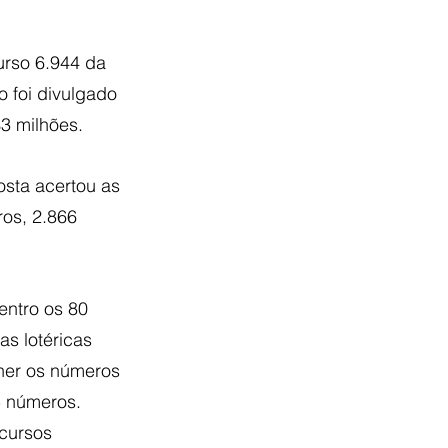
urso 6.944 da 
o foi divulgado 
3 milhões.
osta acertou as 
os, 2.866 
entro os 80 
as lotéricas 
lher os números 
5 números. 
cursos 