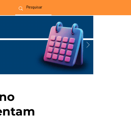
 no
mentam