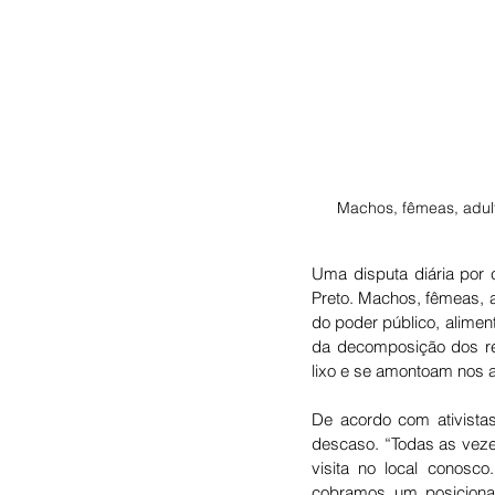
Machos, fêmeas, adult
Uma disputa diária por
Preto. Machos, fêmeas, a
do poder público, alimen
da decomposição dos re
lixo e se amontoam nos a
De acordo com ativistas
descaso. “
Todas as veze
visita no local conosco
cobramos um posiciona