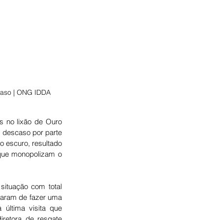
scaso | ONG IDDA
 no lixão de Ouro 
 descaso por parte 
 escuro, resultado 
que monopolizam o 
situação com total 
aram de fazer uma 
última visita que 
iretora de resgate 