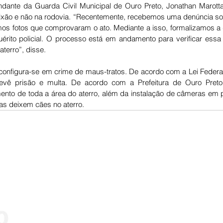
nte da Guarda Civil Municipal de Ouro Preto, Jonathan Marotta,
xão e não na rodovia. “Recentemente, recebemos uma denúncia so
mos fotos que comprovaram o ato. Mediante a isso, formalizamos a d
quérito policial. O processo está em andamento para verificar essa
terro”, disse. 
onfigura-se em crime de maus-tratos. De acordo com a Lei Federal
revê prisão e multa. De acordo com a Prefeitura de Ouro Preto,
ento 
de toda a área do aterro, além da instalação de câmeras em p
as deixem cães no aterro. 