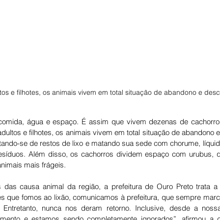
os e filhotes, os animais vivem em total situação de abandono e de
 comida, água e espaço. É assim que vivem dezenas de cachorros
dultos e filhotes, os animais vivem em total situação de abandono e
tando-se de restos de lixo e matando sua sede com chorume, líquido
síduos. Além disso, os cachorros dividem espaço com urubus, 
nimais mais frágeis. 
 das causa animal da região, a prefeitura de Ouro Preto trata a 
s que fomos ao lixão, comunicamos à prefeitura, que sempre marc
. Entretanto, nunca nos deram retorno. Inclusive, desde a nossa 
mento e estamos sendo completamente ignorados”, afirmou 
a d