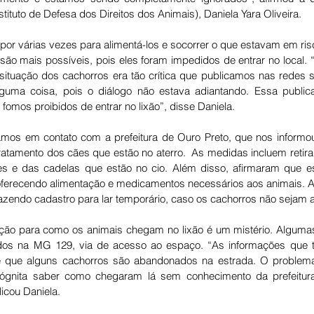
ituto de Defesa dos Direitos dos Animais), Daniela Yara Oliveira.
por várias vezes para alimentá-los e socorrer o que estavam em ris
 são mais possíveis, pois eles foram impedidos de entrar no local. “
A situação dos cachorros era tão crítica que publicamos nas redes s
lguma coisa, pois o diálogo não estava adiantando. Essa public
fomos proibidos de entrar no lixão”, disse Daniela.
ramos em contato com a 
prefeitura de Ouro Preto, que nos informo
atamento dos cães que estão no aterro.  As medidas incluem retir
tes e das cadelas que estão no cio. Além disso, afirmaram que es
oferecendo alimentação e medicamentos necessários aos animais. A
azendo cadastro para lar temporário, caso os cachorros não sejam 
ação para como os animais chegam no lixão é um mistério. Alguma
os na MG 129, via de acesso ao espaço. “As informações que t
de que alguns cachorros são abandonados na estrada. O problema
ógnita saber como chegaram lá sem conhecimento da prefeitura,
licou Daniela. 