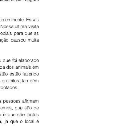
co eminente. Essas 
Nossa última visita 
ociais para que as 
ação causou muita 
u que f
oi elaborado 
ada dos animais em 
tão estão fazendo 
 prefeitura também 
adotados.
s pessoas afirmam 
emos, que são de 
 é que são tantos 
 já que o local é 