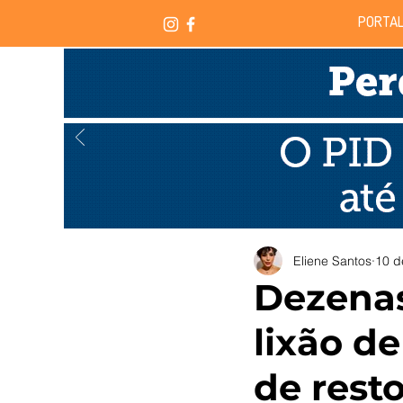
PORTAL
Eliene Santos
10 d
Dezenas
lixão d
de resto