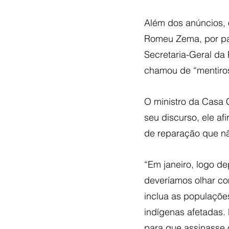
Além dos anúncios, o
Romeu Zema, por pa
Secretaria-Geral da 
chamou de “mentiro
O ministro da Casa 
seu discurso, ele a
de reparação que nã
“Em janeiro, logo d
deveríamos olhar co
inclua as populaçõe
indígenas afetadas.
para que assinasse 