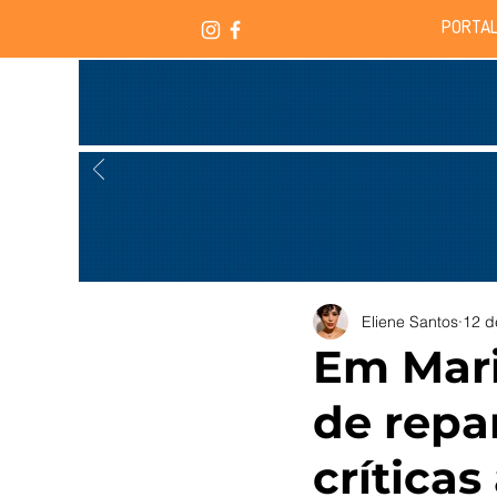
PORTAL
Eliene Santos
12 d
Em Mari
de repa
crítica