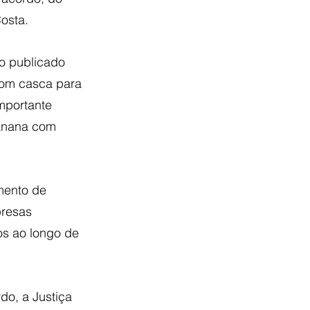
osta.
o publicado 
com casca para 
mportante 
banana com 
mento de 
resas 
s ao longo de 
o, a Justiça 