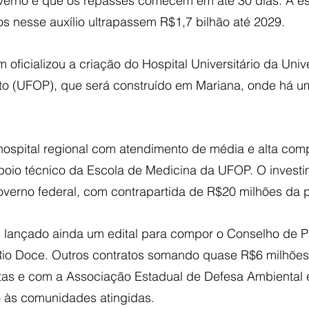
verno é que os repasses comecem em até 30 dias. A es
os nesse auxílio ultrapassem R$1,7 bilhão até 2029.
oficializou a criação do Hospital Universitário da Univ
to (UFOP), que será construído em Mariana, onde há 
hospital regional com atendimento de média e alta com
oio técnico da Escola de Medicina da UFOP. O investi
verno federal, com contrapartida de R$20 milhões da pr
oi lançado ainda um edital para compor o Conselho de P
Rio Doce. Outros contratos somando quase R$6 milhões
tas e com a Associação Estadual de Defesa Ambiental e 
o às comunidades atingidas.