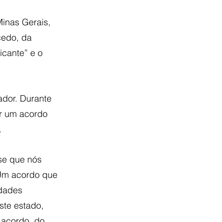
inas Gerais, 
edo, da 
icante” e o 
ador. Durante 
ar um acordo 
.
se que nós 
Um acordo que 
dades 
ste estado, 
 acordo, do 