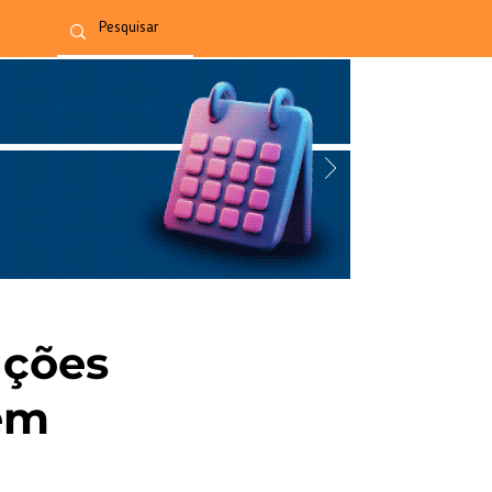
ações
zem