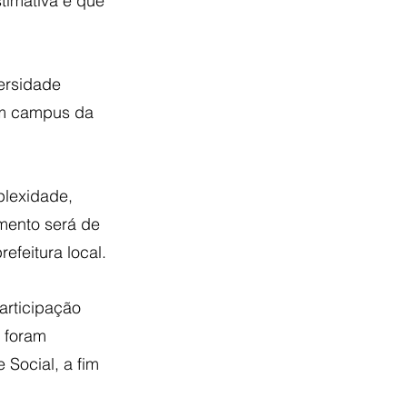
timativa é que 
ersidade 
um campus da 
plexidade, 
mento será de 
efeitura local.
articipação 
 foram 
Social, a fim 