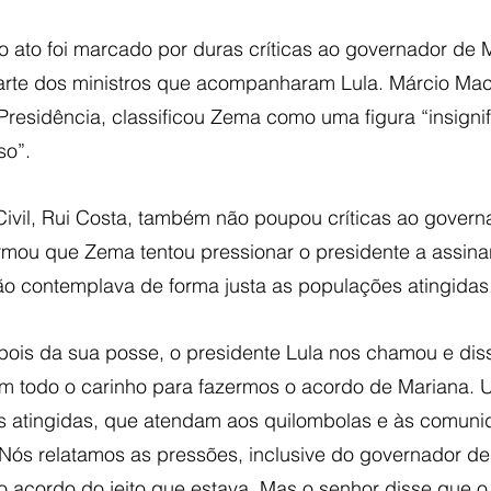
 ato foi marcado por duras críticas ao governador de M
rte dos ministros que acompanharam Lula. Márcio Mac
Presidência, classificou Zema como uma figura “insignif
so”.
Civil, Rui Costa, também não poupou críticas ao govern
firmou que Zema tentou pressionar o presidente a assin
o contemplava de forma justa as populações atingidas
epois da sua posse, o presidente Lula nos chamou e dis
m todo o carinho para fazermos o acordo de Mariana. 
s atingidas, que atendam aos quilombolas e às comuni
 Nós relatamos as pressões, inclusive do governador de
o acordo do jeito que estava. Mas o senhor disse que o