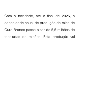
Com a novidade, até o final de 2025, a 
capacidade anual de produção da mina de 
Ouro Branco passa a ser de 5,5 milhões de 
toneladas de minério. Esta produção vai 
abastecer as unidades de produção de 
aço de Ouro Branco, Barão de Cocais, 
Divinópolis e Sete Lagoas. 