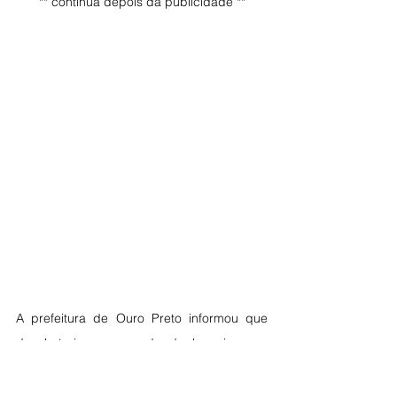
** continua depois da publicidade **
A prefeitura de Ouro Preto informou que 
desobstruiu uma queda de barreira que 
interditava parcialmente a BR-356, que liga 
Nova Lima e Belo Horizonte à Mariana e, de 