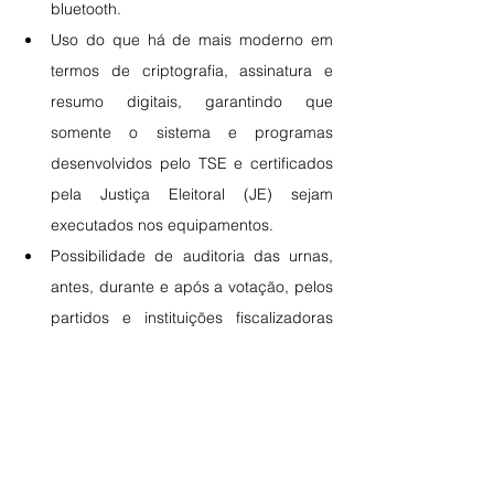
bluetooth.
Uso do que há de mais moderno em 
termos de criptografia, assinatura e 
resumo digitais, garantindo que 
somente o sistema e programas 
desenvolvidos pelo TSE e certificados 
pela Justiça Eleitoral (JE) sejam 
executados nos equipamentos.
Possibilidade de auditoria das urnas, 
antes, durante e após a votação, pelos 
partidos e instituições fiscalizadoras 
que integram a Comissão de 
Transparência das Eleições (CTE) e 
pela sociedade em geral.
Impressão da zerésima (comprovante 
que mostra que, no início da votação, 