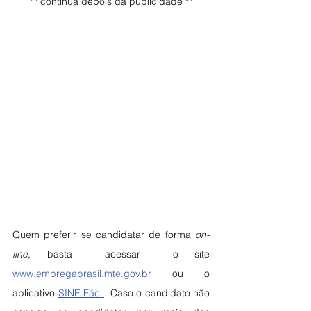
** continua depois da publicidade **
Quem preferir se candidatar de forma 
on-
line
, basta  acessar  o site 
www.empregabrasil.mte.gov.br
 ou o 
aplicativo 
SINE Fácil
. Caso o candidato não 