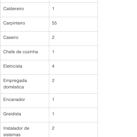
Caldereiro 
1
Carpinteiro
55
Caseiro 
2
Chefe de cozinha
1
Eletricista 
4
Empregada 
2
doméstica
Encanador
1
Greidista
1
Instalador de 
2
sistemas 