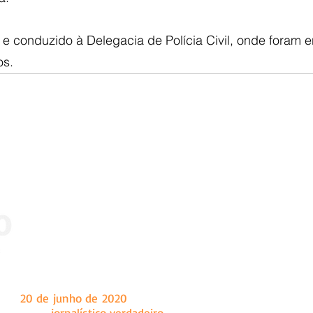
 e conduzido à Delegacia de Polícia Civil, onde foram e
os.
 dia
20 de junho de 2020
, tendo como sede a cidade de Marian
a um fazer
jornalístico verdadeiro
, o Ângulo é um site de notíc