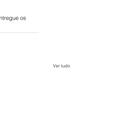
ntregue os 
Ver tudo
a, Minas Gerais. Criado a partir
ias que produz, além de releases