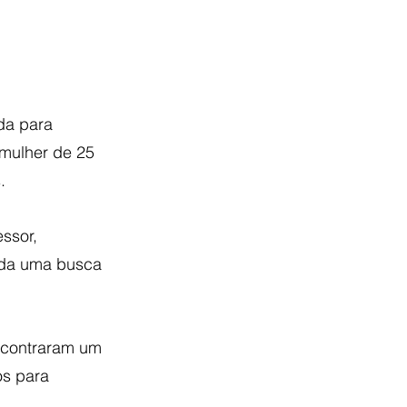
ada para 
mulher de 25 
.
ssor, 
zada uma busca 
ncontraram um 
os para 