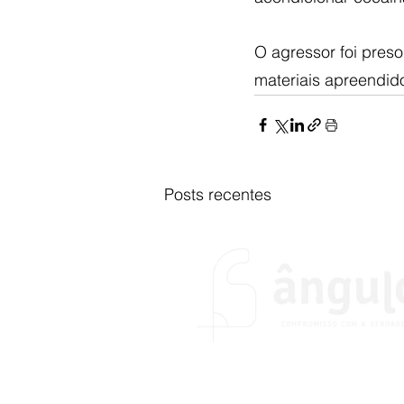
O agressor foi preso
materiais apreendid
Posts recentes
O portal Ângulo foi fundado no
do desejo de colocar em prátic