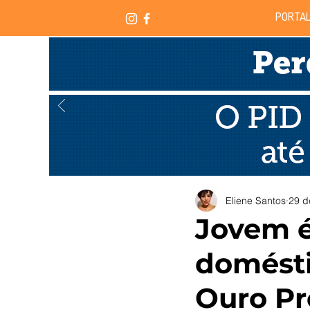
PORTAL
Eliene Santos
29 d
Jovem é
domésti
Ouro Pr